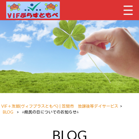
VIF＋友部(ヴィフプラスともべ) | 笠間市 放課後等デイサービス
>
BLOG
>
⁂県民の日についてのお知らせ⁂
BLOG