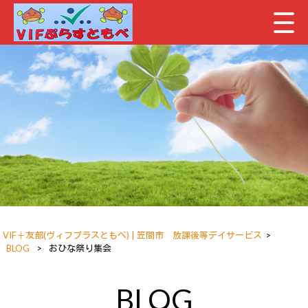
VIF＋友部(ヴィフプラスともべ) | 笠間市 放課後等デイサービス
>
BLOG
>
おひな祭り集会
BLOG