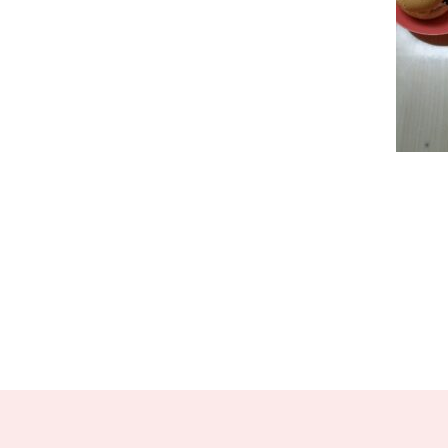
r
e
共
有