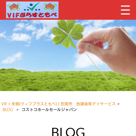
VIF＋友部(ヴィフプラスともべ) | 笠間市 放課後等デイサービス
>
BLOG
>
コストコホールセールジャパン
BLOG