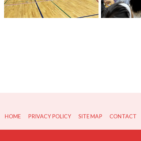
r
e
共
有
HOME
PRIVACY POLICY
SITE MAP
CONTACT