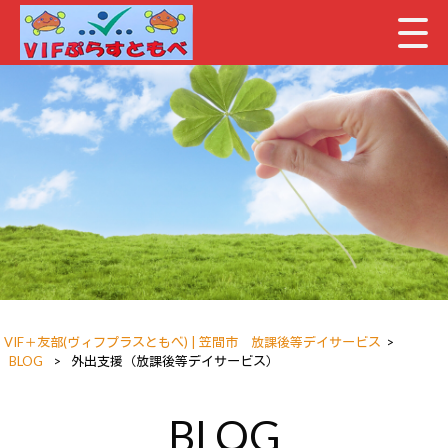
VIF＋友部(ヴィフプラスともべ) | 笠間市 放課後等デイサービス
>
BLOG
>
外出支援（放課後等デイサービス）
BLOG