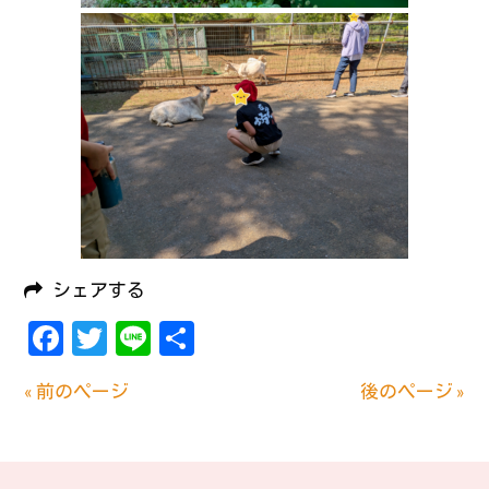
シェアする
Facebook
Twitter
Line
共
有
« 前のページ
後のページ »