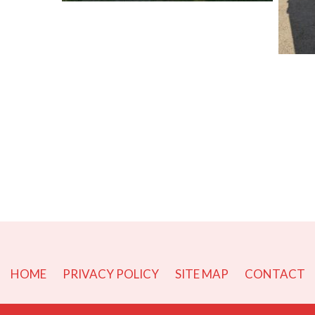
r
e
共
有
HOME
PRIVACY POLICY
SITE MAP
CONTACT