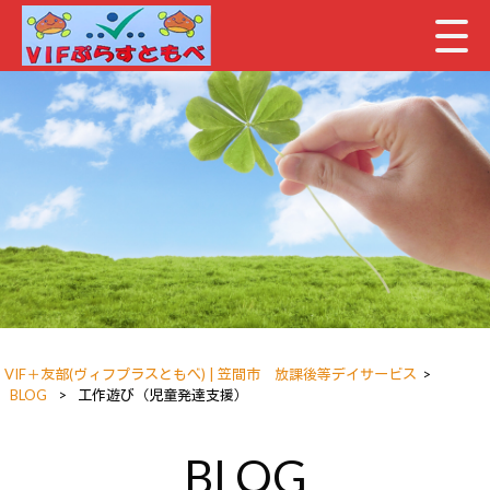
VIF＋友部(ヴィフプラスともべ) | 笠間市 放課後等デイサービス
>
BLOG
>
工作遊び（児童発達支援）
BLOG