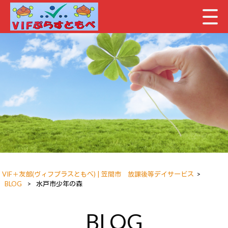
VIF＋友部(ヴィフプラスともべ) | 笠間市 放課後等デイサービス
>
BLOG
>
水戸市少年の森
BLOG