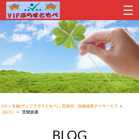
VIF＋友部(ヴィフプラスともべ) | 笠間市 放課後等デイサービス
>
BLOG
>
笠間浪漫
BLOG