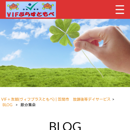
VIF＋友部(ヴィフプラスともべ) | 笠間市 放課後等デイサービス
>
BLOG
>
節分集会
BLOG