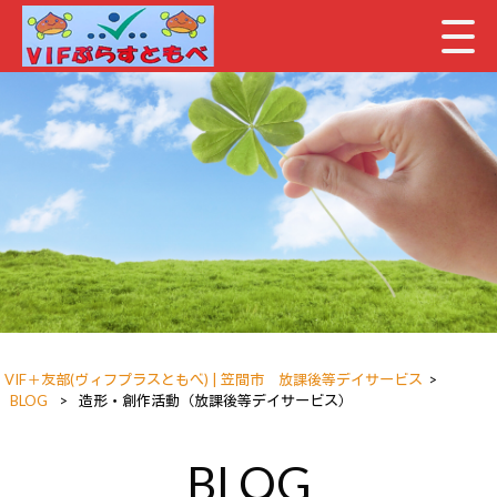
VIF＋友部(ヴィフプラスともべ) | 笠間市 放課後等デイサービス
>
BLOG
>
造形・創作活動（放課後等デイサービス）
BLOG