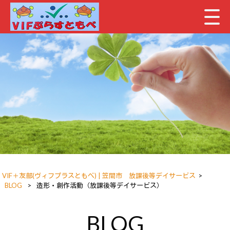
VIF＋友部(ヴィフプラスともべ) | 笠間市 放課後等デイサービス
>
BLOG
>
造形・創作活動（放課後等デイサービス）
BLOG