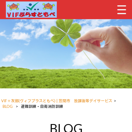
VIF＋友部(ヴィフプラスともべ) | 笠間市 放課後等デイサービス
>
BLOG
>
避難訓練・自衛消防訓練
BLOG