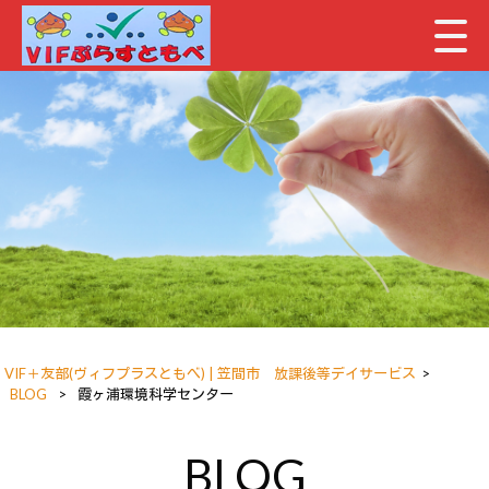
VIF＋友部(ヴィフプラスともべ) | 笠間市 放課後等デイサービス
>
BLOG
>
霞ヶ浦環境科学センター
BLOG