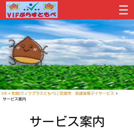
VIF＋友部(ヴィフプラスともべ) | 笠間市 放課後等デイサービス
>
サービス案内
サービス案内